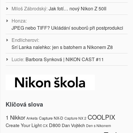
Miloš Zábrodský
:
Jak fotí… nový Nikon Z 50II
Honza
:
JPEG nebo TIFF? Ukládání souborů při postprodukci
Endlicherovi
:
Srí Lanka nalehko: jen s batohem a Nikonem Z8
Lucie
:
Barbora Synková | NIKON CAST #11
Klíčová slova
COOLPIX
1 Nikkor
Capture NX-D
Anketa
Capture NX 2
Create Your Light
D800
Dan Vojtěch
CX
Den s Nikonem