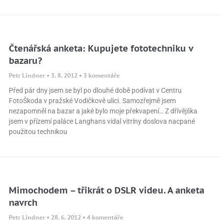
Čtenářská anketa: Kupujete fototechniku v
bazaru?
Petr Lindner
3. 8. 2012
3 komentáře
Před pár dny jsem se byl po dlouhé době podívat v Centru
FotoŠkoda v pražské Vodičkově ulici. Samozřejmě jsem
nezapomněl na bazar a jaké bylo moje překvapení… Z dřívějška
jsem v přízemí paláce Langhans vídal vitríny doslova nacpané
použitou technikou
Mimochodem – třikrát o DSLR videu. A anketa
navrch
Petr Lindner
28. 6. 2012
4 komentáře