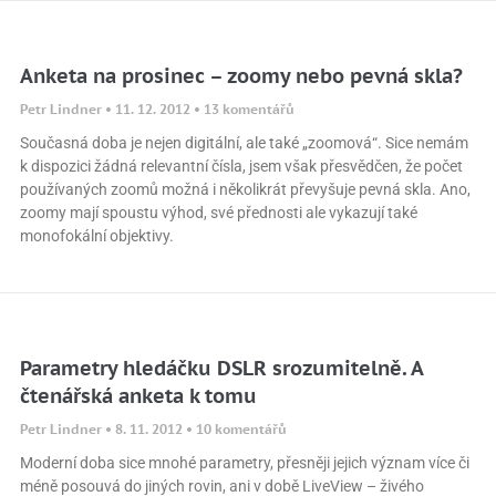
Anketa na prosinec – zoomy nebo pevná skla?
Petr Lindner
11. 12. 2012
13 komentářů
Současná doba je nejen digitální, ale také „zoomová“. Sice nemám
k dispozici žádná relevantní čísla, jsem však přesvědčen, že počet
používaných zoomů možná i několikrát převyšuje pevná skla. Ano,
zoomy mají spoustu výhod, své přednosti ale vykazují také
monofokální objektivy.
Parametry hledáčku DSLR srozumitelně. A
čtenářská anketa k tomu
Petr Lindner
8. 11. 2012
10 komentářů
Moderní doba sice mnohé parametry, přesněji jejich význam více či
méně posouvá do jiných rovin, ani v době LiveView – živého