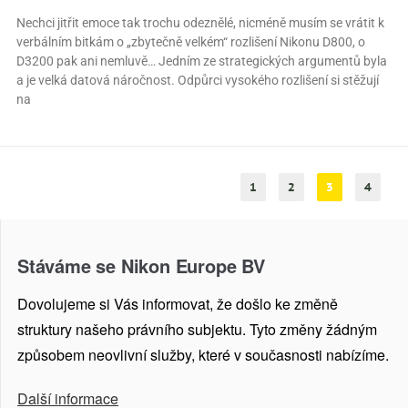
Nechci jitřit emoce tak trochu odeznělé, nicméně musím se vrátit k
verbálním bitkám o „zbytečně velkém“ rozlišení Nikonu D800, o
D3200 pak ani nemluvě… Jedním ze strategických argumentů byla
a je velká datová náročnost. Odpůrci vysokého rozlišení si stěžují
na
1
2
3
4
Stáváme se Nikon Europe BV
Dovolujeme si Vás informovat, že došlo ke změně
struktury našeho právního subjektu. Tyto změny žádným
způsobem neovlivní služby, které v současnosti nabízíme.
Další informace