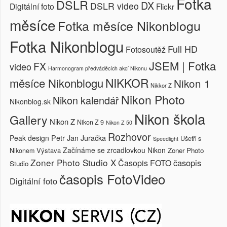
Fotka
DSLR
DX
DSLR video
Digitální foto
Flickr
měsíce
Fotka měsíce Nikonblogu
Fotka Nikonblogu
Full HD
Fotosoutěž
JSEM | Fotka
FX
video
Harmonogram předváděcích akcí Nikonu
NIKKOR
měsíce Nikonblogu
Nikon 1
Nikkor Z
Nikon Photo
Nikon kalendář
Nikonblog.sk
Nikon škola
Gallery
Nikon Z
Nikon Z 9
Nikon Z 50
Rozhovor
Petr Jan Juračka
Peak design
Ušetři s
Speedlight
Začínáme se zrcadlovkou Nikon
Výstava
Zoner Photo
Nikonem
Zoner Photo Studio X
časopis
Časopis FOTO
Studio
časopis FotoVideo
Digitální foto