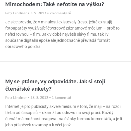
Mimochodem: Také nefotíte na výšku?
Petr Lindner
5. 9. 2012
7 komentářů
Je sice pravda, že v minulosti existovaly (resp. ještě existují)
fotoaparáty využívající čtvercové záznamové médium – proč to
neříci rovnou – film. Jak v době největší slávy filmu, tak i v
současné digitální epoše ale jednoznačně převládá formát
obrazového políčka
My se ptáme, vy odpovídáte. Jak si stojí
čtenářské ankety?
Petr Lindner
28. 8. 2012
1 komentář
Internet je pro publicisty skvělé médium v tom, že mají – na rozdíl
třeba od časopisů – okamžitou odezvu na svoji práci. Každý
čtenář má možnost reagovat na články formou komentářů, a je-li
jeho příspěvek rozumný a k věci (což