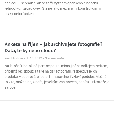
náhledu – se však nijak nesnížil význam optického hledáčku
jednookých zrcadlovek. Stejně jako mezi jinými konstrukčními
prvky nebo funkcemi
Anketa na říjen – jak archivujete fotografie?
Data, tisky nebo cloud?
Petr Lindner
1. 10. 2012
9 komentářů
Na letošní Photokině jsem se potkal mimo jiné s Ondřejem Neffem,
přičemž řeč sklouzla také na tisk fotografií, respektive jejich
produkci v papírové, chcete-li hmatatelné, fyzické podobě. Možná
to víte, možná ne, Ondřej je velkým zastáncem „papíru“. Přestože je
zároveň