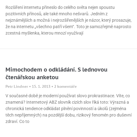
Rozšíření internetu přineslo do celého světa nejen spoustu
pozitivních přínosů, ale také mnoho nešvarů. Jedním z
nejznámějších a možná i nejrozšířenějších je názor, který prosazuje,
že na internetu „všechno patří všem“. Toto je samozřejmě naprosto
zcestná myšlenka, kterou mnozí využívají
Mimochodem o odkládání. S lednovou
čtenářskou anketou
Petr Lindner
15. 1. 2013
2 komentáře
V současné době je moderní používat slovo prokrastinace. Víte, co
znamená? Internetový ABZ slovník cizích slov říká toto: Výrazná a
chronická tendence odkládat plnění povinností a úkolů (zejména
těch nepříjemných) na pozdější dobu, rizikový fenomén pro duševní
zdraví. Co to