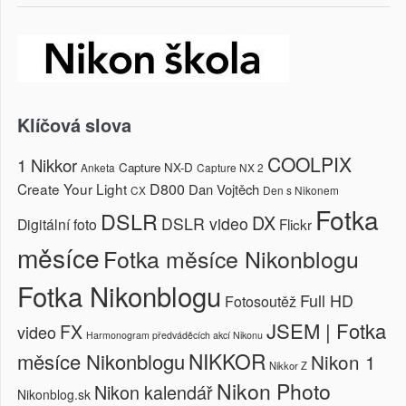
Klíčová slova
COOLPIX
1 Nikkor
Capture NX-D
Anketa
Capture NX 2
Create Your Light
D800
Dan Vojtěch
CX
Den s Nikonem
Fotka
DSLR
DX
DSLR video
Digitální foto
Flickr
měsíce
Fotka měsíce Nikonblogu
Fotka Nikonblogu
Full HD
Fotosoutěž
JSEM | Fotka
FX
video
Harmonogram předváděcích akcí Nikonu
NIKKOR
měsíce Nikonblogu
Nikon 1
Nikkor Z
Nikon Photo
Nikon kalendář
Nikonblog.sk