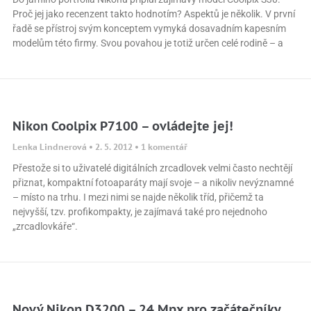
Proč jej jako recenzent takto hodnotím? Aspektů je několik. V první
řadě se přístroj svým konceptem vymyká dosavadním kapesním
modelům této firmy. Svou povahou je totiž určen celé rodině – a
Nikon Coolpix P7100 – ovládejte jej!
Lenka Lindnerová
2. 5. 2012
1 komentář
Přestože si to uživatelé digitálních zrcadlovek velmi často nechtějí
přiznat, kompaktní fotoaparáty mají svoje – a nikoliv nevýznamné
– místo na trhu. I mezi nimi se najde několik tříd, přičemž ta
nejvyšší, tzv. profikompakty, je zajímavá také pro nejednoho
„zrcadlovkáře“.
Nový Nikon D3200 – 24 Mpx pro začátečníky