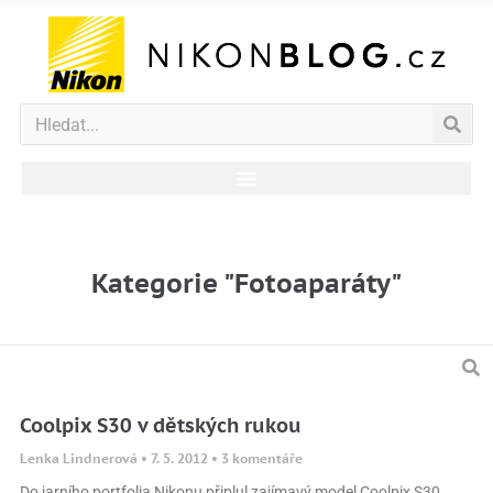
Kategorie "Fotoaparáty"
Coolpix S30 v dětských rukou
Lenka Lindnerová
7. 5. 2012
3 komentáře
Do jarního portfolia Nikonu připlul zajímavý model Coolpix S30.