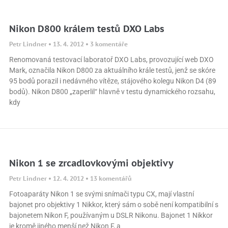
Nikon D800 králem testů DXO Labs
Petr Lindner
13. 4. 2012
3 komentáře
Renomovaná testovací laboratoř DXO Labs, provozující web DXO
Mark, označila Nikon D800 za aktuálního krále testů, jenž se skóre
95 bodů porazil i nedávného vítěze, stájového kolegu Nikon D4 (89
bodů). Nikon D800 „zaperlil“ hlavně v testu dynamického rozsahu,
kdy
Nikon 1 se zrcadlovkovými objektivy
Petr Lindner
12. 4. 2012
13 komentářů
Fotoaparáty Nikon 1 se svými snímači typu CX, mají vlastní
bajonet pro objektivy 1 Nikkor, který sám o sobě není kompatibilní s
bajonetem Nikon F, používaným u DSLR Nikonu. Bajonet 1 Nikkor
je kromě jiného menší než Nikon F, a