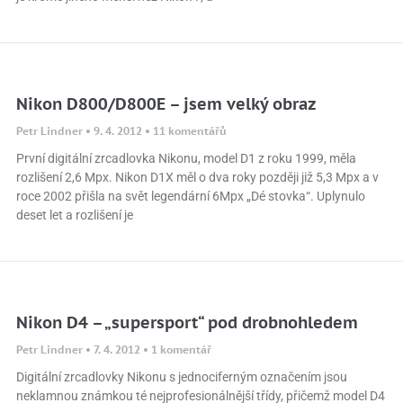
Nikon D800/D800E – jsem velký obraz
Petr Lindner
9. 4. 2012
11 komentářů
První digitální zrcadlovka Nikonu, model D1 z roku 1999, měla
rozlišení 2,6 Mpx. Nikon D1X měl o dva roky později již 5,3 Mpx a v
roce 2002 přišla na svět legendární 6Mpx „Dé stovka“. Uplynulo
deset let a rozlišení je
Nikon D4 – „supersport“ pod drobnohledem
Petr Lindner
7. 4. 2012
1 komentář
Digitální zrcadlovky Nikonu s jednociferným označením jsou
neklamnou známkou té nejprofesionálnější třídy, přičemž model D4