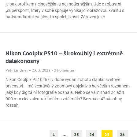
je pak profíkem nejnovějším a nejmodernějším. Jde o robustní
„supersport“, který v sobě spojuje vynikající obrazovou kvalitu s
nadstandardní rychlostí a spolehlivostí. Zároveň je to
Nikon Coolpix P510 – širokoúhlý i extrémně
dalekonosný
Petr Lindner
23. 3. 2012
1 komentář
Nikon Coolpix P510 drží v době vydání tohoto článku světové
prvenství – má vestavěný zoomový objektiv s největším rozsahem,
jaký kdy digitální fotografie poznala. Nebo se vám snad 24 až 1
000 mm ekvivalentu kinofilmu zdá málo? Bezmála 42násobný
rozsah
…
1
23
24
25
26