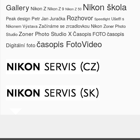
Nikon škola
Gallery
Nikon Z
Nikon Z 9
Nikon Z 50
Rozhovor
Petr Jan Juračka
Peak design
Ušetři s
Speedlight
Začínáme se zrcadlovkou Nikon
Výstava
Zoner Photo
Nikonem
Zoner Photo Studio X
časopis
Časopis FOTO
Studio
časopis FotoVideo
Digitální foto