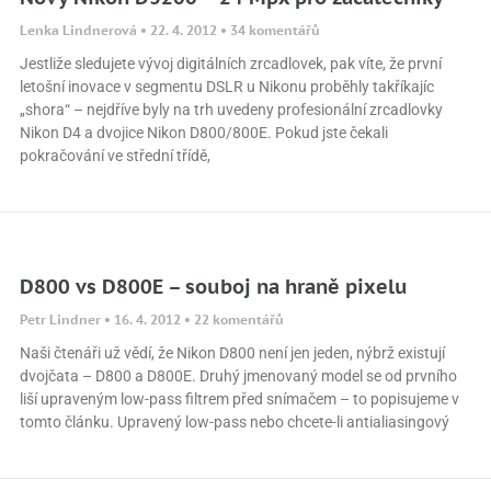
Lenka Lindnerová
22. 4. 2012
34 komentářů
Jestliže sledujete vývoj digitálních zrcadlovek, pak víte, že první
letošní inovace v segmentu DSLR u Nikonu proběhly takříkajíc
„shora“ – nejdříve byly na trh uvedeny profesionální zrcadlovky
Nikon D4 a dvojice Nikon D800/800E. Pokud jste čekali
pokračování ve střední třídě,
D800 vs D800E – souboj na hraně pixelu
Petr Lindner
16. 4. 2012
22 komentářů
Naši čtenáři už vědí, že Nikon D800 není jen jeden, nýbrž existují
dvojčata – D800 a D800E. Druhý jmenovaný model se od prvního
liší upraveným low-pass filtrem před snímačem – to popisujeme v
tomto článku. Upravený low-pass nebo chcete-li antialiasingový