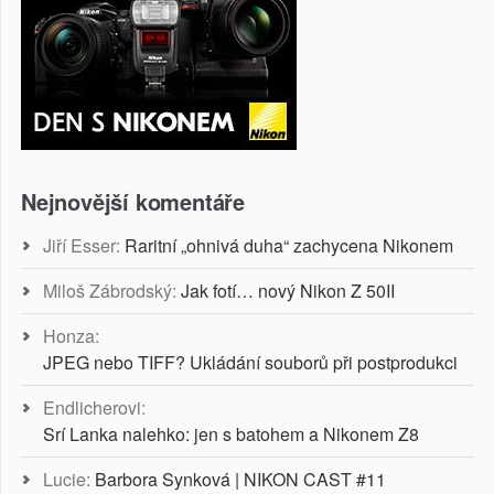
Nejnovější komentáře
Jiří Esser
:
Raritní „ohnivá duha“ zachycena Nikonem
Miloš Zábrodský
:
Jak fotí… nový Nikon Z 50II
Honza
:
JPEG nebo TIFF? Ukládání souborů při postprodukci
Endlicherovi
:
Srí Lanka nalehko: jen s batohem a Nikonem Z8
Lucie
:
Barbora Synková | NIKON CAST #11