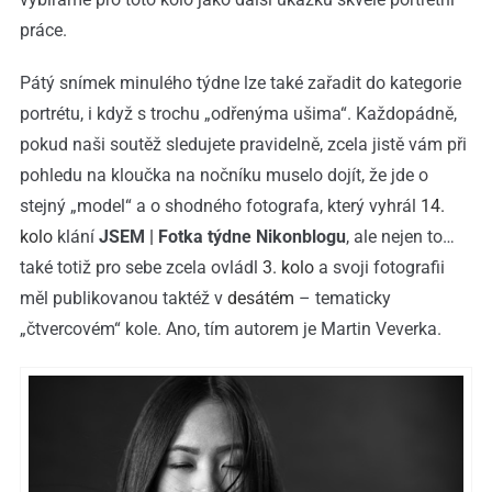
práce.
Pátý snímek minulého týdne lze také zařadit do kategorie
portrétu, i když s trochu „odřenýma ušima“. Každopádně,
pokud naši soutěž sledujete pravidelně, zcela jistě vám při
pohledu na kloučka na nočníku muselo dojít, že jde o
stejný „model“ a o shodného fotografa, který vyhrál
14.
kolo
klání
JSEM | Fotka týdne Nikonblogu
, ale nejen to…
také totiž pro sebe zcela ovládl
3. kolo
a svoji fotografii
měl publikovanou taktéž v
desátém
– tematicky
„čtvercovém“ kole. Ano, tím autorem je Martin Veverka.