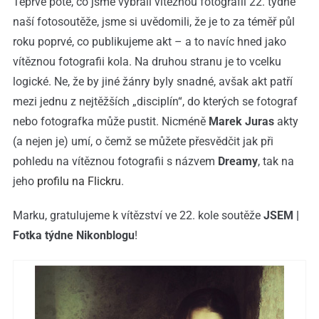
Teprve poté, co jsme vybrali vítěznou fotografii 22. týdne
naší fotosoutěže, jsme si uvědomili, že je to za téměř půl
roku poprvé, co publikujeme akt – a to navíc hned jako
vítěznou fotografii kola. Na druhou stranu je to vcelku
logické. Ne, že by jiné žánry byly snadné, avšak akt patří
mezi jednu z nejtěžších „disciplín“, do kterých se fotograf
nebo fotografka může pustit. Nicméně
Marek Juras
akty
(a nejen je) umí, o čemž se můžete přesvědčit jak při
pohledu na vítěznou fotografii s názvem
Dreamy
, tak na
jeho
profilu na Flickru
.
Marku, gratulujeme k vítězství ve 22. kole soutěže
JSEM |
Fotka týdne Nikonblogu
!