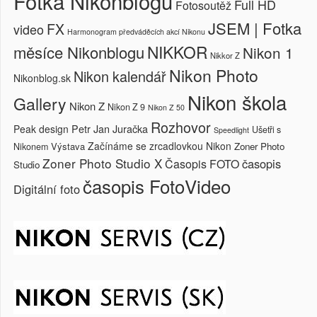
Fotka Nikonblogu
Full HD
Fotosoutěž
JSEM | Fotka
FX
video
Harmonogram předváděcích akcí Nikonu
NIKKOR
měsíce Nikonblogu
Nikon 1
Nikkor Z
Nikon Photo
Nikon kalendář
Nikonblog.sk
Nikon škola
Gallery
Nikon Z
Nikon Z 9
Nikon Z 50
Rozhovor
Petr Jan Juračka
Peak design
Ušetři s
Speedlight
Začínáme se zrcadlovkou Nikon
Výstava
Zoner Photo
Nikonem
Zoner Photo Studio X
časopis
Časopis FOTO
Studio
časopis FotoVideo
Digitální foto