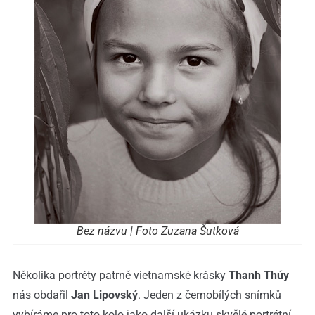
Bez názvu | Foto Zuzana Šutková
Několika portréty patrně vietnamské krásky
Thanh Thúy
nás obdařil
Jan Lipovský
. Jeden z černobílých snímků
vybíráme pro toto kolo jako další ukázku skvělé portrétní