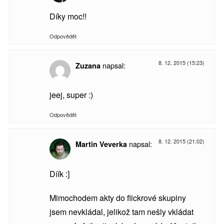
Díky moc!!
Odpovědět
8. 12. 2015 (15:23)
napsal:
Zuzana
jeej, super :)
Odpovědět
8. 12. 2015 (21:02)
napsal:
Martin Veverka
Díík :]
Mimochodem akty do flickrové skupiny
jsem nevkládal, jelikož tam nešly vkládat