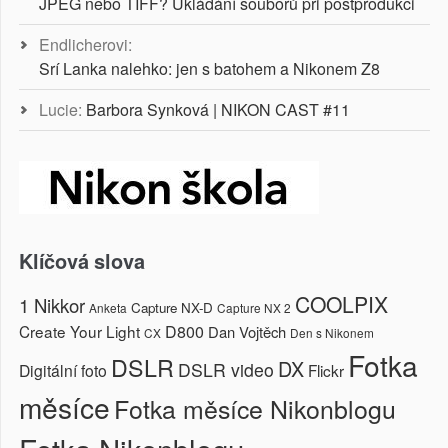
JPEG nebo TIFF? Ukládání souborů při postprodukci
Endlicherovi
:
Srí Lanka nalehko: jen s batohem a Nikonem Z8
Lucie
:
Barbora Synková | NIKON CAST #11
Klíčová slova
COOLPIX
1 Nikkor
Capture NX-D
Anketa
Capture NX 2
Create Your Light
D800
Dan Vojtěch
CX
Den s Nikonem
Fotka
DSLR
DX
DSLR video
Digitální foto
Flickr
měsíce
Fotka měsíce Nikonblogu