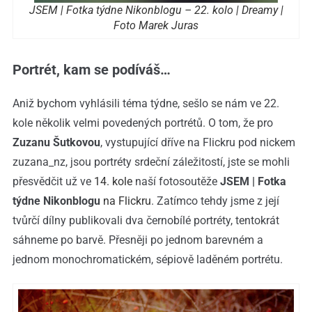
JSEM | Fotka týdne Nikonblogu – 22. kolo | Dreamy |
Foto Marek Juras
Portrét, kam se podíváš…
Aniž bychom vyhlásili téma týdne, sešlo se nám ve 22.
kole několik velmi povedených portrétů. O tom, že pro
Zuzanu Šutkovou
, vystupující dříve na Flickru pod nickem
zuzana_nz, jsou portréty srdeční záležitostí, jste se mohli
přesvědčit už ve
14. kole
naší fotosoutěže
JSEM | Fotka
týdne Nikonblogu
na Flickru
. Zatímco tehdy jsme z její
tvůrčí dílny publikovali dva černobílé portréty, tentokrát
sáhneme po barvě. Přesněji po jednom barevném a
jednom monochromatickém, sépiově laděném portrétu.