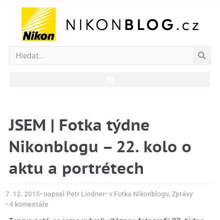
JSEM | Fotka týdne
Nikonblogu – 22. kolo o
aktu a portrétech
7. 12. 2015
• napsal
Petr Lindner
• v
Fotka Nikonblogu
,
Zprávy
•
4 komentáře