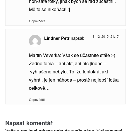
non-safe fotky, jinak bych se rád zúčastnil.
Mějte se nikoňáci! :]
Odpovědět
8. 12. 2015 (21:15)
napsal:
Lindner Petr
Martin Veverka: Však se účastníte stále :-)
Žádné téma – ani akt, ani nic jiného –
vyhlášeno nebylo. To, že tentokrát akt
vyhrál, je jen náhoda – prostě nejlepší fotka
celkově…
Odpovědět
Napsat komentář
Vaše e-mailová adresa nebude zveřejněna.
Vyžadované