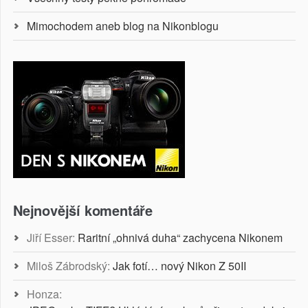
Mimochodem aneb blog na Nikonblogu
Nejnovější komentáře
Jiří Esser
:
Raritní „ohnivá duha“ zachycena Nikonem
Miloš Zábrodský
:
Jak fotí… nový Nikon Z 50II
Honza
: