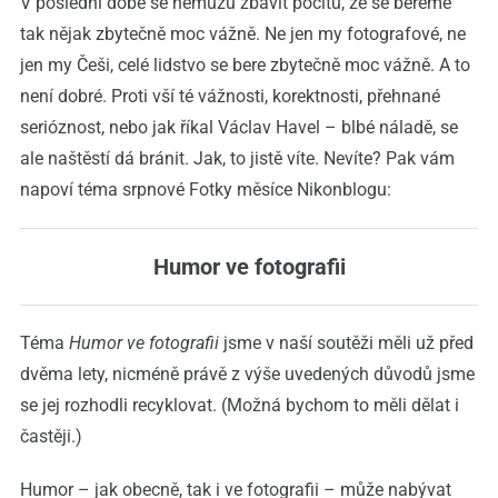
V poslední době se nemůžu zbavit pocitu, že se bereme
tak nějak zbytečně moc vážně. Ne jen my fotografové, ne
jen my Češi, celé lidstvo se bere zbytečně moc vážně. A to
není dobré. Proti vší té vážnosti, korektnosti, přehnané
serióznost, nebo jak říkal Václav Havel – blbé náladě, se
ale naštěstí dá bránit. Jak, to jistě víte. Nevíte? Pak vám
napoví téma srpnové Fotky měsíce Nikonblogu:
Humor ve fotografii
Téma
Humor ve fotografii
jsme v naší soutěži měli už před
dvěma lety, nicméně právě z výše uvedených důvodů jsme
se jej rozhodli recyklovat. (Možná bychom to měli dělat i
častěji.)
Humor – jak obecně, tak i ve fotografii – může nabývat