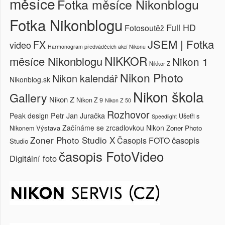
měsíce
Fotka měsíce Nikonblogu
Fotka Nikonblogu
Full HD
Fotosoutěž
JSEM | Fotka
FX
video
Harmonogram předváděcích akcí Nikonu
NIKKOR
měsíce Nikonblogu
Nikon 1
Nikkor Z
Nikon Photo
Nikon kalendář
Nikonblog.sk
Nikon škola
Gallery
Nikon Z
Nikon Z 9
Nikon Z 50
Rozhovor
Petr Jan Juračka
Peak design
Ušetři s
Speedlight
Začínáme se zrcadlovkou Nikon
Výstava
Zoner Photo
Nikonem
Zoner Photo Studio X
časopis
Časopis FOTO
Studio
časopis FotoVideo
Digitální foto