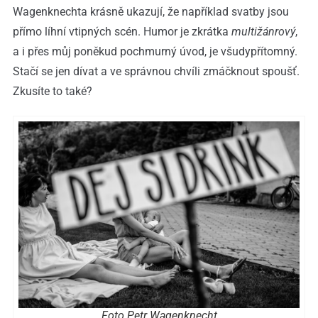
Wagenknechta krásně ukazují, že například svatby jsou
přímo líhní vtipných scén. Humor je zkrátka
multižánrový
,
a i přes můj poněkud pochmurný úvod, je všudypřítomný.
Stačí se jen dívat a ve správnou chvíli zmáčknout spoušť.
Zkusíte to také?
Foto Petr Wagenknecht