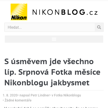
S úsměvem jde všechno
líp. Srpnová Fotka měsíce
Nikonblogu jakbysmet
1. 8. 2020
• napsal
Petr Lindner
• v
Fotka Nikonblogu
•
Žádné komentáře