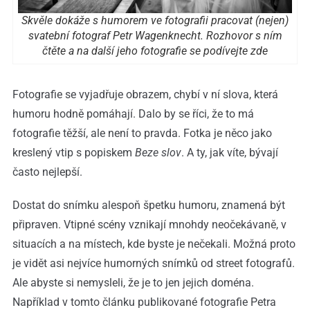
Skvěle dokáže s humorem ve fotografii pracovat (nejen)
svatební fotograf Petr Wagenknecht. Rozhovor s ním
čtěte a na další jeho fotografie se podívejte
zde
Fotografie se vyjadřuje obrazem, chybí v ní slova, která
humoru hodně pomáhají. Dalo by se říci, že to má
fotografie těžší, ale není to pravda. Fotka je něco jako
kreslený vtip s popiskem
Beze slov
. A ty, jak víte, bývají
často nejlepší.
Dostat do snímku alespoň špetku humoru, znamená být
připraven. Vtipné scény vznikají mnohdy neočekávaně, v
situacích a na místech, kde byste je nečekali. Možná proto
je vidět asi nejvíce humorných snímků od street fotografů.
Ale abyste si nemysleli, že je to jen jejich doména.
Například v tomto článku publikované fotografie Petra