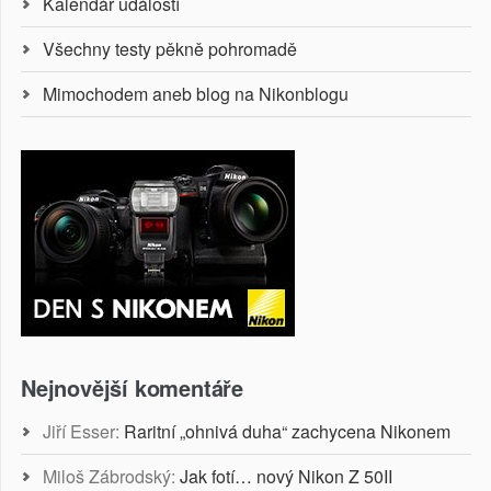
Kalendář událostí
Všechny testy pěkně pohromadě
Mimochodem aneb blog na Nikonblogu
Nejnovější komentáře
Jiří Esser
:
Raritní „ohnivá duha“ zachycena Nikonem
Miloš Zábrodský
:
Jak fotí… nový Nikon Z 50II