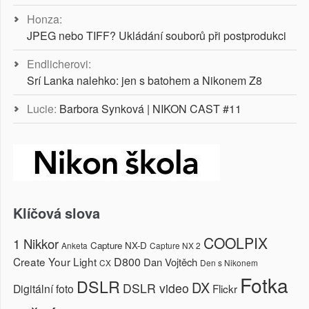
Honza
:
JPEG nebo TIFF? Ukládání souborů při postprodukci
Endlicherovi
:
Srí Lanka nalehko: jen s batohem a Nikonem Z8
Lucie
:
Barbora Synková | NIKON CAST #11
Klíčová slova
COOLPIX
1 Nikkor
Capture NX-D
Anketa
Capture NX 2
Create Your Light
D800
Dan Vojtěch
CX
Den s Nikonem
Fotka
DSLR
DX
DSLR video
Digitální foto
Flickr