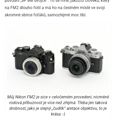
původní „eF eM dvojce“. To se mně, jakožto člověku, který
na FM2 dlouho fotil a má ho na čestném místě ve svojí
skromné sbírce foťáků, samozřejmě moc líbí.
Můj Nikon FM2 je sice v celočerném provedení, nicméně
rodová příbuznost je více než zřejmá. Třeba jen taková
drobnost, jako je stejný „čudlík“ aretace objektivu, to je
krása :-)