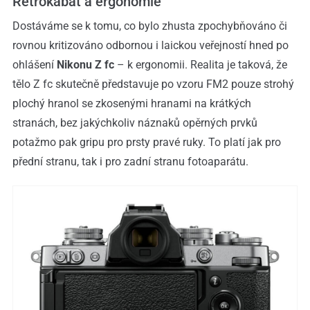
Retrokabát a ergonomie
Dostáváme se k tomu, co bylo zhusta zpochybňováno či
rovnou kritizováno odbornou i laickou veřejností hned po
ohlášení
Nikonu Z fc
– k ergonomii. Realita je taková, že
tělo Z fc skutečně představuje po vzoru FM2 pouze strohý
plochý hranol se zkosenými hranami na krátkých
stranách, bez jakýchkoliv náznaků opěrných prvků
potažmo pak gripu pro prsty pravé ruky. To platí jak pro
přední stranu, tak i pro zadní stranu fotoaparátu.