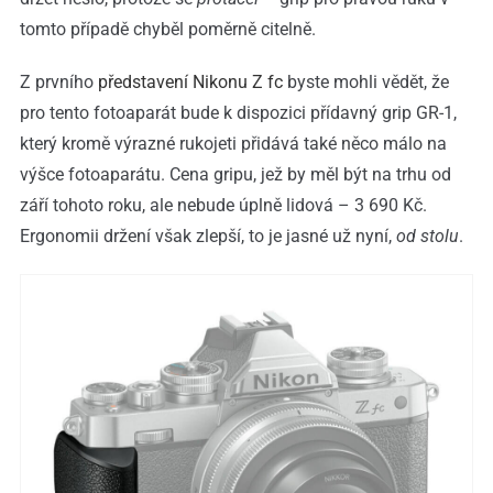
tomto případě chyběl poměrně citelně.
Z prvního
představení Nikonu Z fc
byste mohli vědět, že
pro tento fotoaparát bude k dispozici přídavný grip GR-1,
který kromě výrazné rukojeti přidává také něco málo na
výšce fotoaparátu. Cena gripu, jež by měl být na trhu od
září tohoto roku, ale nebude úplně lidová – 3 690 Kč.
Ergonomii držení však zlepší, to je jasné už nyní,
od stolu
.