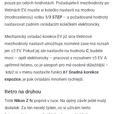
pouze po celých hodnotách. Požadujete-li mezihodnoty po
třetinách EV, musíte si kolečko nastavit na modrou
(modrozelenou) volbu
1/3 STEP
– a požadované hodnoty
nastavovat zadním ovládacím kolečkem elektronicky.
Mechanický ovladač korekce EV již sice třetinové
mezihodnoty nastavit umožňuje, nicméně zase má rozsah
jen ±3 EV. Pokud jej ale nastavíte na hodnotu
C
, budete
moci – opět elektronicky – pracovat s rozsahem ±5 EV. A
upřímně řečeno, co je alespoň pro mě osobně důležitější –
když si v menu nastavíte funkci
b1
Snadná korekce
expozice
, je pak ovládání mnohem rychlejší.
Retro na druhou
Tolik
Nikon Z fc
poprvé v ruce. Na úplný závěr ještě malý
dodatek: Za ten necelý týden, co si užívám tento