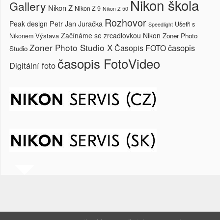
Nikon škola
Gallery
Nikon Z
Nikon Z 9
Nikon Z 50
Rozhovor
Petr Jan Juračka
Peak design
Ušetři s
Speedlight
Začínáme se zrcadlovkou Nikon
Výstava
Zoner Photo
Nikonem
Zoner Photo Studio X
časopis
Časopis FOTO
Studio
časopis FotoVideo
Digitální foto