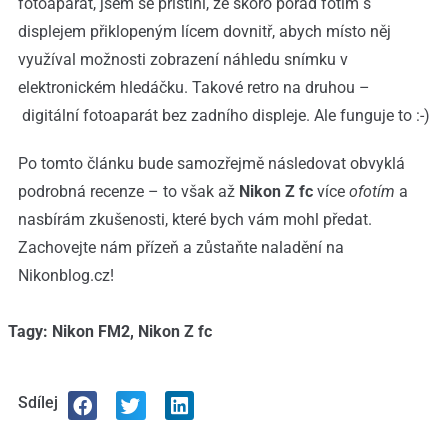
fotoaparát, jsem se přistihl, že skoro pořád fotím s
displejem přiklopeným lícem dovnitř, abych místo něj
využíval možnosti zobrazení náhledu snímku v
elektronickém hledáčku. Takové retro na druhou –
digitální fotoaparát bez zadního displeje. Ale funguje to :-)
Po tomto článku bude samozřejmě následovat obvyklá
podrobná recenze – to však až
Nikon Z fc
více
ofotím
a
nasbírám zkušenosti, které bych vám mohl předat.
Zachovejte nám přízeň a zůstaňte naladění na
Nikonblog.cz!
Tagy:
Nikon FM2
,
Nikon Z fc
Sdílej