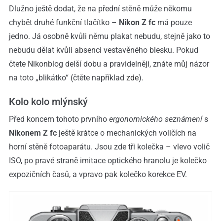
Dlužno ještě dodat, že na přední stěně může někomu
chybět druhé funkční tlačítko –
Nikon Z fc
má pouze
jedno. Já osobně kvůli němu plakat nebudu, stejně jako to
nebudu dělat kvůli absenci vestavěného blesku. Pokud
čtete Nikonblog delší dobu a pravidelněji, znáte můj názor
na toto „blikátko“ (čtěte například
zde
).
Kolo kolo mlýnský
Před koncem tohoto prvního
ergonomického seznámení
s
Nikonem Z fc
ještě krátce o mechanických voličích na
horní stěně fotoaparátu. Jsou zde tři kolečka – vlevo volič
ISO, po pravé straně imitace optického hranolu je kolečko
expozičních časů, a vpravo pak kolečko korekce EV.