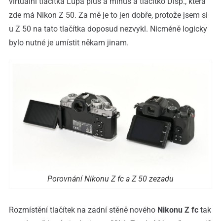
virtuální tlačítka Lupa plus a minus a tlačítko Disp., která
zde má Nikon Z 50. Za mě je to jen dobře, protože jsem si
u Z 50 na tato tlačítka doposud nezvykl. Nicméně logicky
bylo nutné je umístit někam jinam.
Porovnání Nikonu Z fc a Z 50 zezadu
Rozmístění tlačítek na zadní stěně nového
Nikonu Z fc
tak