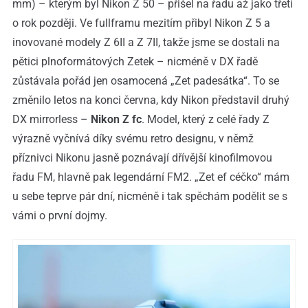
mm) – kterým byl Nikon Z 50 – přišel na řadu až jako třetí
o rok později. Ve fullframu mezitím přibyl Nikon Z 5 a
inovované modely Z 6II a Z 7II, takže jsme se dostali na
pětici plnoformátových Zetek – nicméně v DX řadě
zůstávala pořád jen osamocená „Zet padesátka“. To se
změnilo letos na konci června, kdy Nikon představil druhý
DX mirrorless –
Nikon Z fc
. Model, který z celé řady Z
výrazně vyčnívá díky svému retro designu, v němž
příznivci Nikonu jasně poznávají dřívější kinofilmovou
řadu FM, hlavně pak legendární FM2. „Zet ef céčko“ mám
u sebe teprve pár dní, nicméně i tak spěchám podělit se s
vámi o první dojmy.