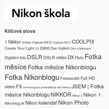
Klíčová slova
COOLPIX
1 Nikkor
Capture NX-D
Anketa
Capture NX 2
Create Your Light
D800
Dan Vojtěch
CX
Den s Nikonem
Fotka
DSLR
DX
DSLR video
Digitální foto
Flickr
měsíce
Fotka měsíce Nikonblogu
Fotka Nikonblogu
Full HD
Fotosoutěž
JSEM | Fotka
FX
video
Harmonogram předváděcích akcí Nikonu
NIKKOR
měsíce Nikonblogu
Nikon 1
Nikkor Z
Nikon Photo
Nikon kalendář
Nikonblog.sk