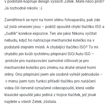
v podstatě kopíruje design vyšších Zetek. Máte něco proti?
Já rozhodně nikoliv :-)
Zaměříme-li se nyní na horní stěnu fotoaparátu, pak zde
už jistá omezení jsou – poblíž spouště chybí tlačítko ISO a
„čudlík“ korekce expozice. Ten ale jaksi Nikonu vyčítat
nebudu, když ho nahrazuje mechanické kolečko na v
podstatě stejném místě. A chybějící tlačítko ISO? To mi
chybělo jen kvůli rychlému přepínání ISO/Auto ISO –
protože pro nastavování samotné citlivosti je pro
mechanické kolečko pro změnu na druhé straně horní
stěny. Ono přepínání jsem ale osobně vyřešil jednoduše –
v menu jsem tuto funkci přiřadil tlačítku pro natáčení
videa čili červeně označené videospoušti, která vedle
klasické spouště jako jediná z trojice tlačítek, jež jinak
najdete u všech Zetek, zůstala.