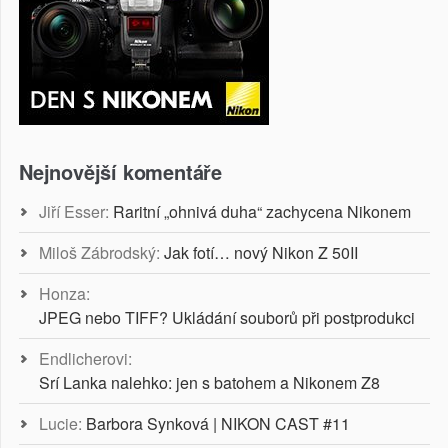
Nejnovější komentáře
Jiří Esser
:
Raritní „ohnivá duha“ zachycena Nikonem
Miloš Zábrodský
:
Jak fotí… nový Nikon Z 50II
Honza
:
JPEG nebo TIFF? Ukládání souborů při postprodukci
Endlicherovi
:
Srí Lanka nalehko: jen s batohem a Nikonem Z8
Lucie
:
Barbora Synková | NIKON CAST #11