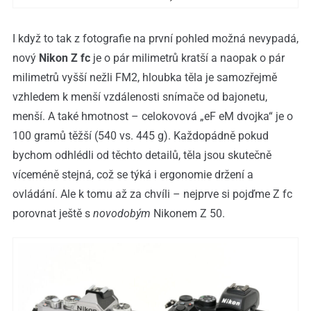
I když to tak z fotografie na první pohled možná nevypadá,
nový
Nikon Z fc
je o pár milimetrů kratší a naopak o pár
milimetrů vyšší nežli FM2, hloubka těla je samozřejmě
vzhledem k menší vzdálenosti snímače od bajonetu,
menší. A také hmotnost – celokovová „eF eM dvojka“ je o
100 gramů těžší (540 vs. 445 g). Každopádně pokud
bychom odhlédli od těchto detailů, těla jsou skutečně
víceméně stejná, což se týká i ergonomie držení a
ovládání. Ale k tomu až za chvíli – nejprve si pojďme Z fc
porovnat ještě s
novodobým
Nikonem Z 50.