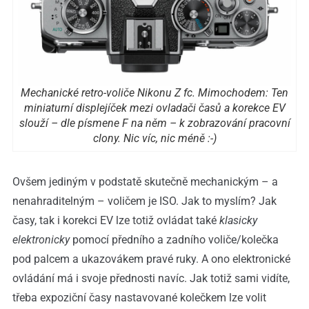
Mechanické retro-voliče Nikonu Z fc. Mimochodem: Ten
miniaturní displejíček mezi ovladači časů a korekce EV
slouží – dle písmene F na něm – k zobrazování pracovní
clony. Nic víc, nic méně :-)
Ovšem jediným v podstatě skutečně mechanickým – a
nenahraditelným – voličem je ISO. Jak to myslím? Jak
časy, tak i korekci EV lze totiž ovládat také
klasicky
elektronicky
pomocí předního a zadního voliče/kolečka
pod palcem a ukazovákem pravé ruky. A ono elektronické
ovládání má i svoje přednosti navíc. Jak totiž sami vidíte,
třeba expoziční časy nastavované kolečkem lze volit