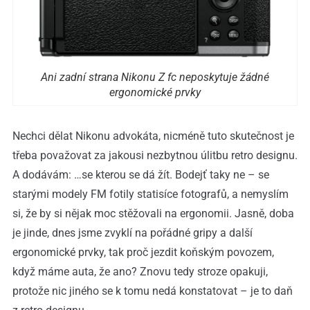
Ani zadní strana Nikonu Z fc neposkytuje žádné
ergonomické prvky
Nechci dělat Nikonu advokáta, nicméně tuto skutečnost je
třeba považovat za jakousi nezbytnou úlitbu retro designu.
A dodávám: …se kterou se dá žít. Bodejť taky ne – se
starými modely FM fotily statisíce fotografů, a nemyslím
si, že by si nějak moc stěžovali na ergonomii. Jasně, doba
je jinde, dnes jsme zvyklí na pořádné gripy a další
ergonomické prvky, tak proč jezdit koňským povozem,
když máme auta, že ano? Znovu tedy stroze opakuji,
protože nic jiného se k tomu nedá konstatovat – je to daň