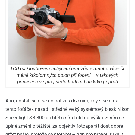
LCD na kloubovém uchycení umožňuje mnoho více- či
méně krkolomných poloh při focení – v takových
případech se pro jistotu hodí mít na krku popruh
Ano, dostal jsem se do potíží s držením, když jsem na
tento foťáček nasadil středně velký systémový blesk Nikon
Speedlight SB-800 a chtěl s ním fotit na výšku. S ním se
úplně změnilo těžiště, za objektiv fotoaparát dost dobře
držet nešlo, protože se
protáčel
– grip pro pravou ruku v