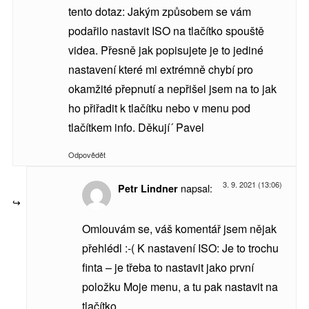
tento dotaz: Jakým způsobem se vám
podařilo nastavit ISO na tlačítko spouště
videa. Přesně jak popisujete je to jediné
nastavení které mi extrémně chybí pro
okamžité přepnutí a nepřišel jsem na to jak
ho přiřadit k tlačítku nebo v menu pod
tlačítkem info. Děkují´ Pavel
Odpovědět
3. 9. 2021 (13:06)
napsal:
Petr Lindner
Omlouvám se, váš komentář jsem nějak
přehlédl :-( K nastavení ISO: Je to trochu
finta – je třeba to nastavit jako první
položku Moje menu, a tu pak nastavit na
tlačítko.