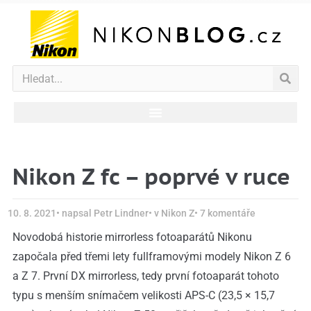
Nikon Z fc – poprvé v ruce
10. 8. 2021
• napsal
Petr Lindner
• v
Nikon Z
•
7 komentáře
Novodobá historie mirrorless fotoaparátů Nikonu
započala před třemi lety fullframovými modely Nikon Z 6
a Z 7. První DX mirrorless, tedy první fotoaparát tohoto
typu s menším snímačem velikosti APS-C (23,5 × 15,7