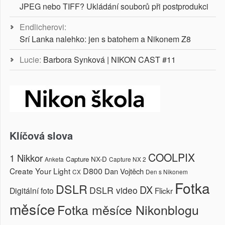
JPEG nebo TIFF? Ukládání souborů při postprodukci
Endlicherovi
:
Srí Lanka nalehko: jen s batohem a Nikonem Z8
Lucie
:
Barbora Synková | NIKON CAST #11
Klíčová slova
COOLPIX
1 Nikkor
Capture NX-D
Anketa
Capture NX 2
Create Your Light
D800
Dan Vojtěch
CX
Den s Nikonem
Fotka
DSLR
DX
DSLR video
Digitální foto
Flickr
měsíce
Fotka měsíce Nikonblogu