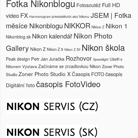
Fotka Nikonblogu
Full HD
Fotosoutěž
JSEM | Fotka
FX
video
Harmonogram předváděcích akcí Nikonu
NIKKOR
měsíce Nikonblogu
Nikon 1
Nikkor Z
Nikon Photo
Nikon kalendář
Nikonblog.sk
Nikon škola
Gallery
Nikon Z
Nikon Z 9
Nikon Z 50
Rozhovor
Petr Jan Juračka
Peak design
Ušetři s
Speedlight
Začínáme se zrcadlovkou Nikon
Výstava
Zoner Photo
Nikonem
Zoner Photo Studio X
časopis
Časopis FOTO
Studio
časopis FotoVideo
Digitální foto