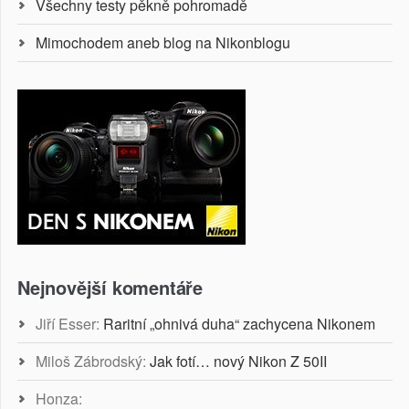
Všechny testy pěkně pohromadě
Mimochodem aneb blog na Nikonblogu
Nejnovější komentáře
Jiří Esser
:
Raritní „ohnivá duha“ zachycena Nikonem
Miloš Zábrodský
:
Jak fotí… nový Nikon Z 50II
Honza
: