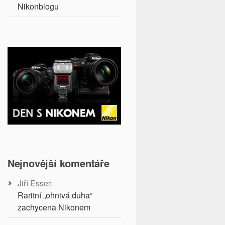
Nikonblogu
Nejnovější komentáře
Jiří Esser
:
Raritní „ohnivá duha“
zachycena Nikonem