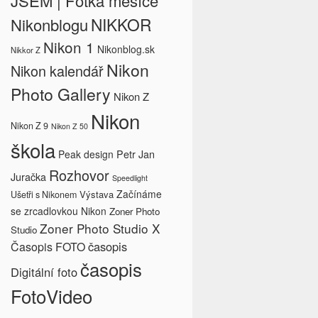
JSEM | Fotka měsíce
NIKKOR
Nikonblogu
Nikon 1
Nikonblog.sk
Nikkor Z
Nikon
Nikon kalendář
Photo Gallery
Nikon Z
Nikon
Nikon Z 9
Nikon Z 50
škola
Petr Jan
Peak design
Rozhovor
Juračka
Speedlight
Začínáme
Výstava
Ušetři s Nikonem
se zrcadlovkou Nikon
Zoner Photo
Zoner Photo Studio X
Studio
časopis
Časopis FOTO
časopis
Digitální foto
FotoVideo