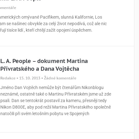
omentáře
amerických omývané Pacifikem, slunná Kalifornie, Los
am se našinec obvykle za celý život nepodívá, což ale nic
 tisíce lidí , kteří chtějí zažít opojení úspěchem.
L. A. People – dokument Martina
Přívratského a Dana Vojtěcha
Redakce
15. 10. 2013
Žádné komentáře
Jméno Dan Vojtěch nemůže být čtenářům Nikonblogu
neznámé, ostatně také o Martinu Přívratském jsme už zde
psali. Dan se tentokrát postavil za kameru, přesněji tedy
Nikon D800E, aby pod režií Martina Přívratského společně
natočili při svém letošním pobytu ve Spojených