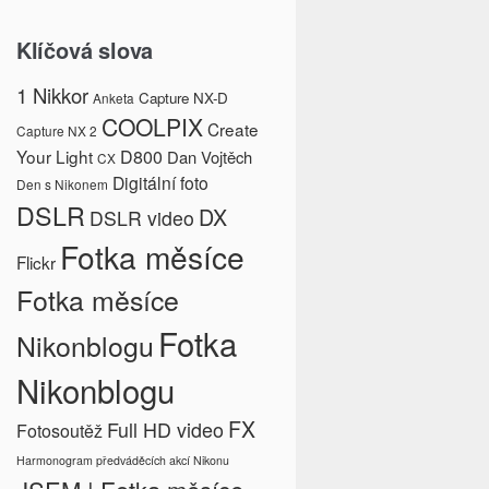
Klíčová slova
1 Nikkor
Capture NX-D
Anketa
COOLPIX
Create
Capture NX 2
Your Light
D800
Dan Vojtěch
CX
Digitální foto
Den s Nikonem
DSLR
DX
DSLR video
Fotka měsíce
Flickr
Fotka měsíce
Fotka
Nikonblogu
Nikonblogu
FX
Full HD video
Fotosoutěž
Harmonogram předváděcích akcí Nikonu