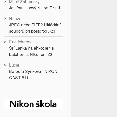
Miloš Zábrodský
:
Jak fotí… nový Nikon Z 50II
Honza
:
JPEG nebo TIFF? Ukládání
souborů při postprodukci
Endlicherovi
:
Srí Lanka nalehko: jen s
batohem a Nikonem Z8
Lucie
:
Barbora Synková | NIKON
CAST #11