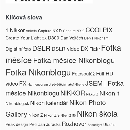
Klíčová slova
COOLPIX
1 Nikkor
Capture NX-D
Anketa
Capture NX 2
Create Your Light
D800
Dan Vojtěch
CX
Den s Nikonem
Fotka
DSLR
DX
DSLR video
Digitální foto
Flickr
měsíce
Fotka měsíce Nikonblogu
Fotka Nikonblogu
Full HD
Fotosoutěž
JSEM | Fotka
FX
video
Harmonogram předváděcích akcí Nikonu
NIKKOR
měsíce Nikonblogu
Nikon 1
Nikkor Z
Nikon Photo
Nikon kalendář
Nikonblog.sk
Nikon škola
Gallery
Nikon Z
Nikon Z 9
Nikon Z 50
Rozhovor
Petr Jan Juračka
Peak design
Ušetři s
Speedlight