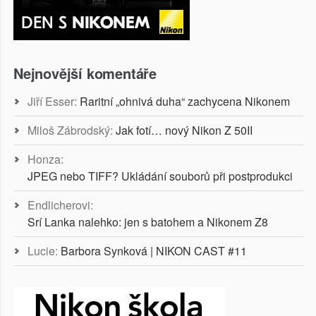
Nejnovější komentáře
Jiří Esser
:
Raritní „ohnivá duha“ zachycena Nikonem
Miloš Zábrodský
:
Jak fotí… nový Nikon Z 50II
Honza
:
JPEG nebo TIFF? Ukládání souborů při postprodukci
Endlicherovi
:
Srí Lanka nalehko: jen s batohem a Nikonem Z8
Lucie
:
Barbora Synková | NIKON CAST #11