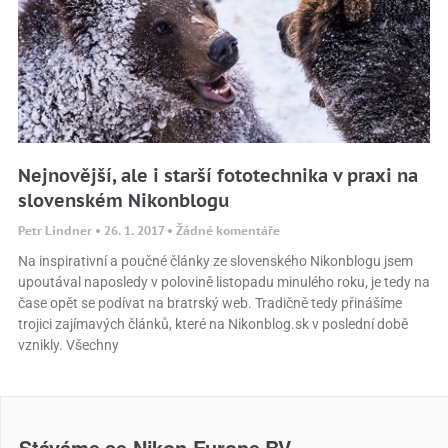
Nejnovější, ale i starší fototechnika v praxi na
slovenském Nikonblogu
Petr Lindner
26. 1. 2017
Žádné komentáře
Na inspirativní a poučné články ze slovenského Nikonblogu jsem
upoutával naposledy v polovině listopadu minulého roku, je tedy na
čase opět se podívat na bratrský web. Tradičně tedy přinášíme
trojici zajímavých článků, které na Nikonblog.sk v poslední době
vznikly. Všechny
Stáváme se Nikon Europe BV