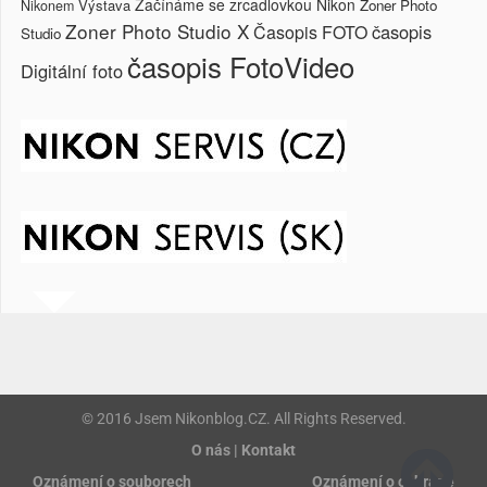
Začínáme se zrcadlovkou Nikon
Výstava
Zoner Photo
Nikonem
Zoner Photo Studio X
časopis
Časopis FOTO
Studio
časopis FotoVideo
Digitální foto
© 2016 Jsem Nikonblog.CZ. All Rights Reserved.
O nás | Kontakt
Oznámení o souborech
Oznámení o ochraně