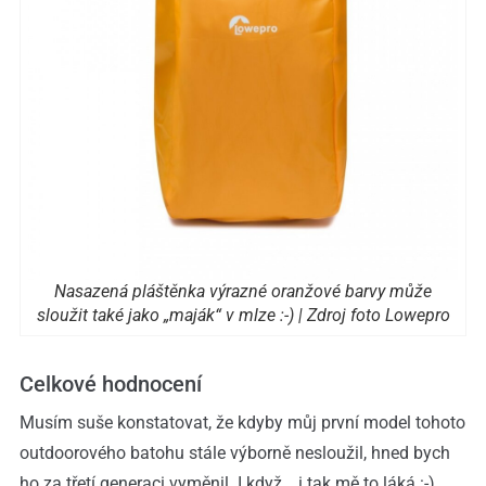
Nasazená pláštěnka výrazné oranžové barvy může
sloužit také jako „maják“ v mlze :-) | Zdroj foto Lowepro
Celkové hodnocení
Musím suše konstatovat, že kdyby můj první model tohoto
outdoorového batohu stále výborně nesloužil, hned bych
ho za třetí generaci vyměnil. I když… i tak mě to láká :-)