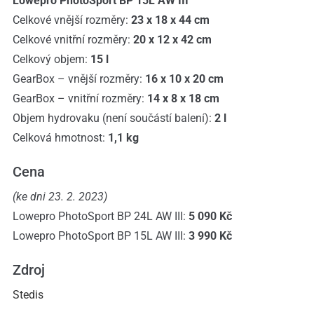
Lowepro PhotoSport BP 15L AW III
Celkové vnější rozměry:
23 x 18 x 44 cm
Celkové vnitřní rozměry:
20 x 12 x 42 cm
Celkový objem:
15 l
GearBox – vnější rozměry:
16 x 10 x 20 cm
GearBox – vnitřní rozměry:
14 x 8 x 18 cm
Objem hydrovaku (není součástí balení):
2 l
Celková hmotnost:
1,1 kg
Cena
(ke dni 23. 2. 2023)
Lowepro PhotoSport BP 24L AW III:
5 090 Kč
Lowepro PhotoSport BP 15L AW III:
3 990 Kč
Zdroj
Stedis