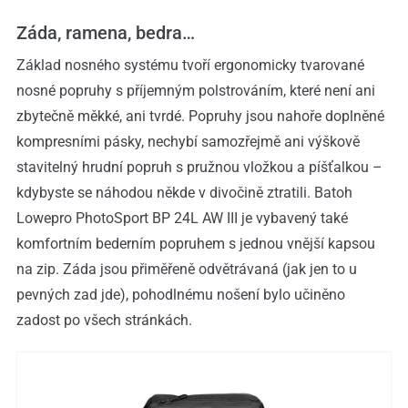
Záda, ramena, bedra…
Základ nosného systému tvoří ergonomicky tvarované
nosné popruhy s příjemným polstrováním, které není ani
zbytečně měkké, ani tvrdé. Popruhy jsou nahoře doplněné
kompresními pásky, nechybí samozřejmě ani výškově
stavitelný hrudní popruh s pružnou vložkou a píšťalkou –
kdybyste se náhodou někde v divočině ztratili. Batoh
Lowepro PhotoSport BP 24L AW III je vybavený také
komfortním bederním popruhem s jednou vnější kapsou
na zip. Záda jsou přiměřeně odvětrávaná (jak jen to u
pevných zad jde), pohodlnému nošení bylo učiněno
zadost po všech stránkách.