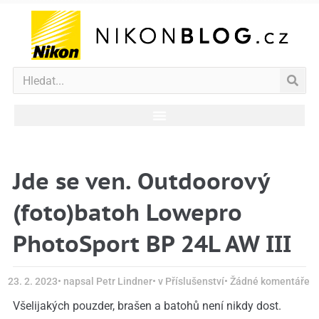
Jde se ven. Outdoorový
(foto)batoh Lowepro
PhotoSport BP 24L AW III
23. 2. 2023
• napsal
Petr Lindner
• v
Příslušenství
•
Žádné komentáře
Všelijakých pouzder, brašen a batohů není nikdy dost.