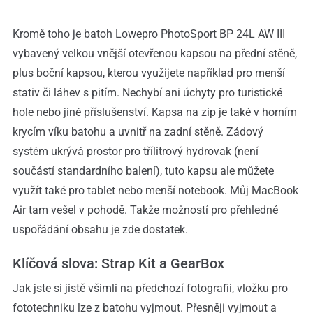
Kromě toho je batoh Lowepro PhotoSport BP 24L AW III
vybavený velkou vnější otevřenou kapsou na přední stěně,
plus boční kapsou, kterou využijete například pro menší
stativ či láhev s pitím. Nechybí ani úchyty pro turistické
hole nebo jiné příslušenství. Kapsa na zip je také v horním
krycím víku batohu a uvnitř na zadní stěně. Zádový
systém ukrývá prostor pro třílitrový hydrovak (není
součástí standardního balení), tuto kapsu ale můžete
využít také pro tablet nebo menší notebook. Můj MacBook
Air tam vešel v pohodě. Takže možností pro přehledné
uspořádání obsahu je zde dostatek.
Klíčová slova: Strap Kit a GearBox
Jak jste si jistě všimli na předchozí fotografii, vložku pro
fototechniku lze z batohu vyjmout. Přesněji vyjmout a