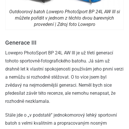
Outdoorový batoh Lowepro PhotoSport BP 24L AW III si
můžete pořídit v jednom z těchto dvou barevných
provedení | Zdroj foto Lowepro
Generace III
Lowepro PhotoSport BP 24L AW III je už třetí generací
tohoto sportovně-fotografického batohu. Já sám už
drahně let k vlastní spokojenosti používám jeho první verzi
a nemůžu si rozhodně stěžovat. O to více jsem byl
zvědavý na nejmodernější generaci. Neměl bych sice
předesílat závěr této recenze, ale nemohu nenapsat, že
rozhodně nezklamala.
Stále jde o „v podstatě“ jednokomorový lehký sportovní
batoh s velmi kvalitním a propracovaným nosným