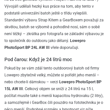
Vývojáři udělali hezký kus práce na tom, aby tento v
podstatě univerzální batoh ještě o třídu vylepšili.
Standardní výbavu Strap Kitem a GearBoxem považuji za
skvělou, batoh se výborně a pohodlně nosí, sám o sobě
není těžký – zkrátka pro fotografa se základní výbavou je
to společník do outdooru jako dělaný.
Lowepro
PhotoSport BP 24L AW III
vřele doporučuji.
Pod čarou: Když je 24 litrů moc
Pokud by se vám zdál tento outdoorový batoh od firmy
Lowepro zbytečně velký, můžete si pořídit jeho menší –
nebo chcete-li dámskou – verzi
Lowepro PhotoSport BP
15L AW III
. Celkový objem se sníží z 24 litrů na 15 l,
počítat musíte také s menší kapacitou hydrovaku (2 litry),
a samozřejmě i GearBox čili pouzdro na fototechniku je o
něco menší. Podrobné rozměry a hmotnost viz níže.