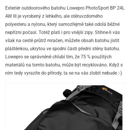
Exteriér outdoorového batohu Lowepro PhotoSport BP 24L
AW III je vyrobený z lehkého, ale otěruvzdorného
polyesteru a nylonu, který samozřejmě také odolá běžné
nepřízni počasí. Totéž platí i pro vnější zipy. Stihne-li vás
však na cestě průtrž mračen, můžete obsah batohu jistit
pláštěnkou, ukrytou ve spodní části přední stěny batohu.
Lowepro se oprávněně chlubí tím, že 75 % použitých
materiálů na tomto batohu, může být recyklováno. Když s
ním tedy vyrazíte do přírody, ta se na vás zlobit nebude :-)