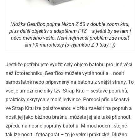
Vložka GearBox pojme Nikon Z 50 v double zoom kitu,
plus další objektiv s adaptérem FTZ – a ještě by se tam i
něco menšího vešlo. Není nejmenší problém zde nosit
ani FX mirrorlessy (s výjimkou Z 9 tedy :-))
Jestliže potřebujete využít celý objem batohu pro jiné věci
než fototechniku, GearBox můžete vytáhnout a… nosit
samostatně nebo připevněný na batohu z vnější strany. To
vše je umožněné díky tzv. Strap Kitu – sestavě popruhů,
prakticky skrytých v malé ledvince. Pomocí příslušenství
ve Strap Kitu lze polstrovanou vložku zavěsit na popruh a
nosit jej jako běžnou brašnu, můžete jej ale také připnout
zpředu na nosné popruhy batohu. Mimochodem, stejně
tak lze nosit i fotoaparát – to je velmi praktické. Dlužno