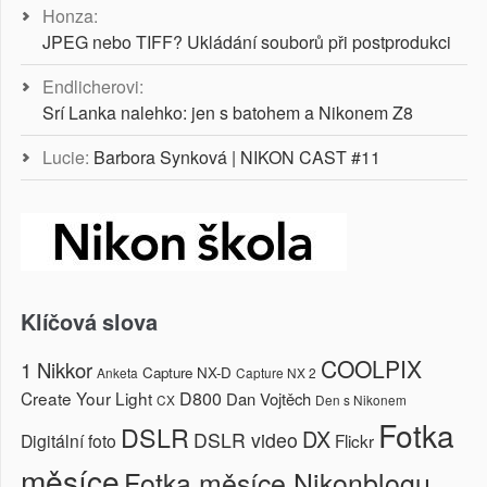
Honza
:
JPEG nebo TIFF? Ukládání souborů při postprodukci
Endlicherovi
:
Srí Lanka nalehko: jen s batohem a Nikonem Z8
Lucie
:
Barbora Synková | NIKON CAST #11
Klíčová slova
COOLPIX
1 Nikkor
Capture NX-D
Anketa
Capture NX 2
Create Your Light
D800
Dan Vojtěch
CX
Den s Nikonem
Fotka
DSLR
DX
DSLR video
Digitální foto
Flickr
měsíce
Fotka měsíce Nikonblogu