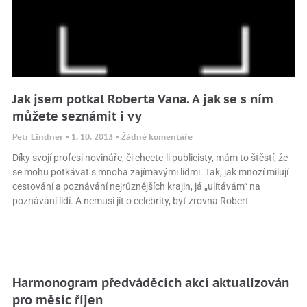
Jak jsem potkal Roberta Vana. A jak se s ním
můžete seznámit i vy
Petr Lindner
1. 10. 2013
Žádné komentáře
Díky svojí profesi novináře, či chcete-li publicisty, mám to štěstí, že
se mohu potkávat s mnoha zajímavými lidmi. Tak, jak mnozí milují
cestování a poznávání nejrůznějších krajin, já „ulítávám“ na
poznávání lidí. A nemusí jít o celebrity, byť zrovna Robert
Harmonogram předváděcích akcí aktualizován
pro měsíc říjen