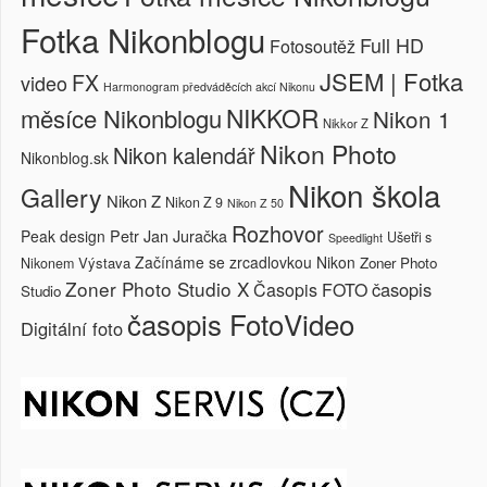
Fotka Nikonblogu
Full HD
Fotosoutěž
JSEM | Fotka
FX
video
Harmonogram předváděcích akcí Nikonu
NIKKOR
měsíce Nikonblogu
Nikon 1
Nikkor Z
Nikon Photo
Nikon kalendář
Nikonblog.sk
Nikon škola
Gallery
Nikon Z
Nikon Z 9
Nikon Z 50
Rozhovor
Petr Jan Juračka
Peak design
Ušetři s
Speedlight
Začínáme se zrcadlovkou Nikon
Výstava
Zoner Photo
Nikonem
Zoner Photo Studio X
časopis
Časopis FOTO
Studio
časopis FotoVideo
Digitální foto