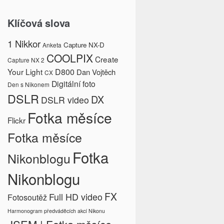
Klíčová slova
1 Nikkor
Capture NX-D
Anketa
COOLPIX
Create
Capture NX 2
Your Light
D800
Dan Vojtěch
CX
Digitální foto
Den s Nikonem
DSLR
DX
DSLR video
Fotka měsíce
Flickr
Fotka měsíce
Fotka
Nikonblogu
Nikonblogu
FX
Full HD video
Fotosoutěž
Harmonogram předváděcích akcí Nikonu