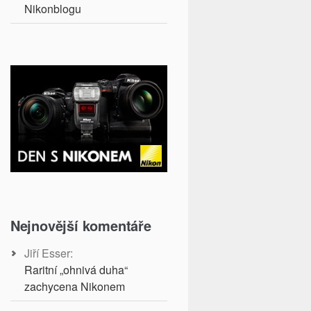
Nikonblogu
Nejnovější komentáře
Jiří Esser
:
Raritní „ohnivá duha“
zachycena Nikonem