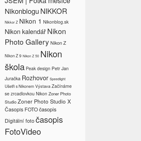
JSEM | Fotka měsíce
NIKKOR
Nikonblogu
Nikon 1
Nikonblog.sk
Nikkor Z
Nikon
Nikon kalendář
Photo Gallery
Nikon Z
Nikon
Nikon Z 9
Nikon Z 50
škola
Petr Jan
Peak design
Rozhovor
Juračka
Speedlight
Začínáme
Výstava
Ušetři s Nikonem
se zrcadlovkou Nikon
Zoner Photo
Zoner Photo Studio X
Studio
časopis
Časopis FOTO
časopis
Digitální foto
FotoVideo