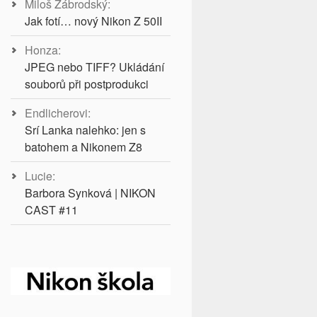
Miloš Zábrodský
:
Jak fotí… nový Nikon Z 50II
Honza
:
JPEG nebo TIFF? Ukládání
souborů při postprodukci
Endlicherovi
:
Srí Lanka nalehko: jen s
batohem a Nikonem Z8
Lucie
:
Barbora Synková | NIKON
CAST #11