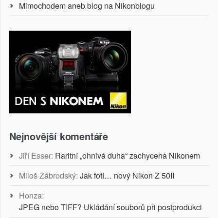
Mimochodem aneb blog na Nikonblogu
Nejnovější komentáře
Jiří Esser
:
Raritní „ohnivá duha“ zachycena Nikonem
Miloš Zábrodský
:
Jak fotí… nový Nikon Z 50II
Honza
:
JPEG nebo TIFF? Ukládání souborů při postprodukci