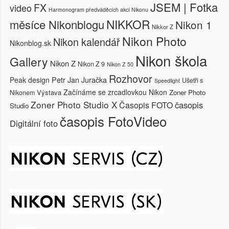
JSEM | Fotka
FX
video
Harmonogram předváděcích akcí Nikonu
NIKKOR
měsíce Nikonblogu
Nikon 1
Nikkor Z
Nikon Photo
Nikon kalendář
Nikonblog.sk
Nikon škola
Gallery
Nikon Z
Nikon Z 9
Nikon Z 50
Rozhovor
Petr Jan Juračka
Peak design
Ušetři s
Speedlight
Začínáme se zrcadlovkou Nikon
Výstava
Zoner Photo
Nikonem
Zoner Photo Studio X
časopis
Časopis FOTO
Studio
časopis FotoVideo
Digitální foto