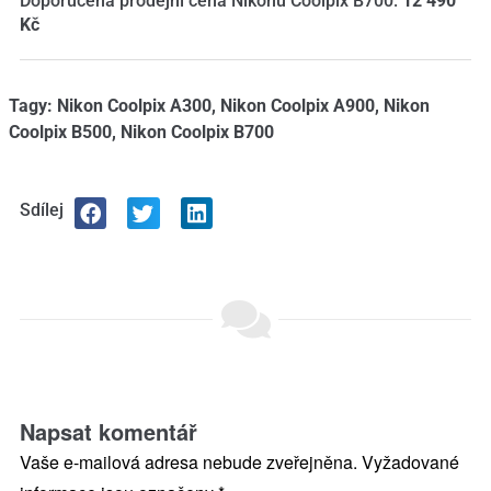
Doporučená prodejní cena Nikonu Coolpix B700:
12 490
Kč
Tagy:
Nikon Coolpix A300
,
Nikon Coolpix A900
,
Nikon
Coolpix B500
,
Nikon Coolpix B700
Sdílej
Napsat komentář
Vaše e-mailová adresa nebude zveřejněna.
Vyžadované