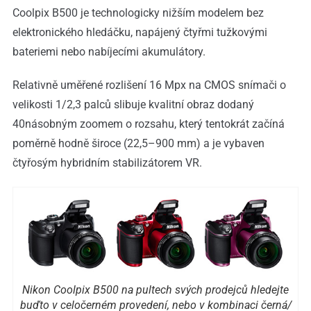
Coolpix B500 je technologicky nižším modelem bez
elektronického hledáčku, napájený čtyřmi tužkovými
bateriemi nebo nabíjecími akumulátory.
Relativně uměřené rozlišení 16 Mpx na CMOS snímači o
velikosti 1/2,3 palců slibuje kvalitní obraz dodaný
40násobným zoomem o rozsahu, který tentokrát začíná
poměrně hodně široce (22,5–900 mm) a je vybaven
čtyřosým hybridním stabilizátorem VR.
Nikon Coolpix B500 na pultech svých prodejců hledejte
buďto v celočerném provedení, nebo v kombinaci černá/