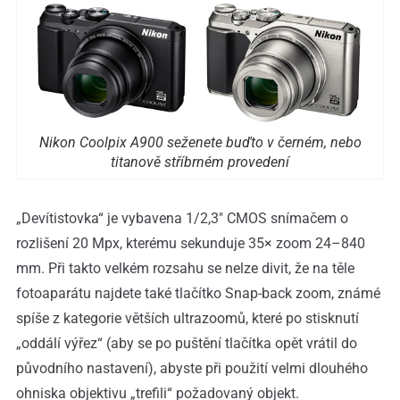
Nikon Coolpix A900 seženete buďto v černém, nebo
titanově stříbrném provedení
„Devítistovka“ je vybavena 1/2,3″ CMOS snímačem o
rozlišení 20 Mpx, kterému sekunduje 35× zoom 24–840
mm. Při takto velkém rozsahu se nelze divit, že na těle
fotoaparátu najdete také tlačítko Snap-back zoom, známé
spíše z kategorie větších ultrazoomů, které po stisknutí
„oddálí výřez“ (aby se po puštění tlačítka opět vrátil do
původního nastavení), abyste při použití velmi dlouhého
ohniska objektivu „trefili“ požadovaný objekt.