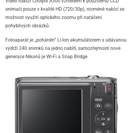
Video nabízí Coolpix A300 vzhledem k použitému CCD
snímači pouze v kvalitě HD (720/30p), nicméně nabízí se
možnost využití optického zoomu při natáčení
pohyblivých obrázků.
Fotoaparát je „poháněn“ Li-Ion akumulátorem s udávanou
výdrží 240 snímků na jedno nabití, samozřejmostí nové
generace Nikonů je Wi-Fi a Snap Bridge.