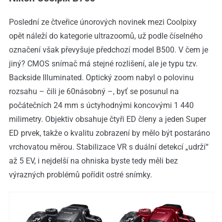
Poslední ze čtveřice únorových novinek mezi Coolpixy
opět náleží do kategorie ultrazoomů, už podle číselného
označení však převyšuje předchozí model B500. V čem je
jiný? CMOS snímač má stejné rozlišení, ale je typu tzv.
Backside Illuminated. Optický zoom nabyl o polovinu
rozsahu – čili je 60násobný –, byť se posunul na
počátečních 24 mm s úctyhodnými koncovými 1 440
milimetry. Objektiv obsahuje čtyři ED členy a jeden Super
ED prvek, takže o kvalitu zobrazení by mělo být postaráno
vrchovatou měrou. Stabilizace VR s duální detekcí „udrží“
až 5 EV, i nejdelší na ohniska byste tedy měli bez
výrazných problémů pořídit ostré snímky.