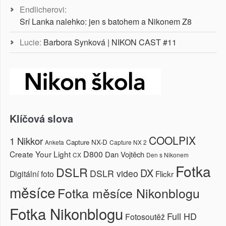
Endlicherovi
:
Srí Lanka nalehko: jen s batohem a Nikonem Z8
Lucie
:
Barbora Synková | NIKON CAST #11
Klíčová slova
COOLPIX
1 Nikkor
Capture NX-D
Anketa
Capture NX 2
Create Your Light
D800
Dan Vojtěch
CX
Den s Nikonem
Fotka
DSLR
DX
DSLR video
Digitální foto
Flickr
měsíce
Fotka měsíce Nikonblogu
Fotka Nikonblogu
Full HD
Fotosoutěž