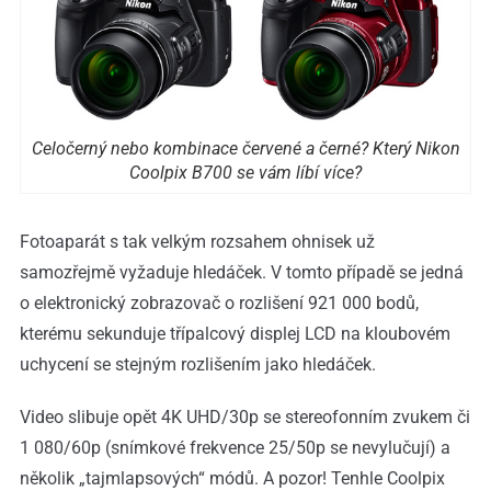
Celočerný nebo kombinace červené a černé? Který Nikon
Coolpix B700 se vám líbí více?
Fotoaparát s tak velkým rozsahem ohnisek už
samozřejmě vyžaduje hledáček. V tomto případě se jedná
o elektronický zobrazovač o rozlišení 921 000 bodů,
kterému sekunduje třípalcový displej LCD na kloubovém
uchycení se stejným rozlišením jako hledáček.
Video slibuje opět 4K UHD/30p se stereofonním zvukem či
1 080/60p (snímkové frekvence 25/50p se nevylučují) a
několik „tajmlapsových“ módů. A pozor! Tenhle Coolpix