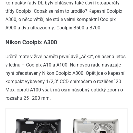
kompakty řady DL byly ohlášeny také čtyři fotoaparáty
třídy Coolpix. Copak se nám to urodilo? Kapesní Coolpix
A300, o něco větší, ale stále velmi kompaktní Coolpix
A900 a dva ultrazoomy: Coolpix B500 a B700.
Nikon Coolpix A300
Určitě máte v živé paměti první dvě „Áčka“, ohlášená letos
v lednu – Coolpix A10 a A100. Na novou řadu navazuje
nyní představený Nikon Coolpix A300. Opět jde o kapesní
kompakt vybavený 1/2,3″ CCD snímačem o rozlišení 20
Mpx, oproti A100 však má osminásobný optický zoom o
rozsahu 25–200 mm.