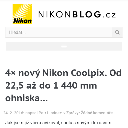
4× nový Nikon Coolpix. Od
22,5 až do 1 440 mm
ohniska…
24. 2. 2016
• napsal
Petr Lindner
• v
Zprávy
•
Žádné komentáře
Jak jsem již včera avizoval, spolu s novými luxusními