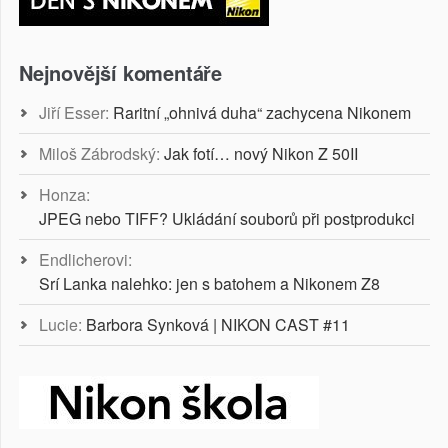
Nejnovější komentáře
Jiří Esser
:
Raritní „ohnivá duha“ zachycena Nikonem
Miloš Zábrodský
:
Jak fotí… nový Nikon Z 50II
Honza
:
JPEG nebo TIFF? Ukládání souborů při postprodukci
Endlicherovi
:
Srí Lanka nalehko: jen s batohem a Nikonem Z8
Lucie
:
Barbora Synková | NIKON CAST #11