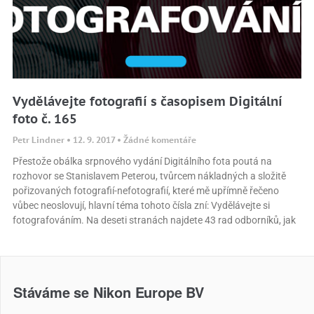
Vydělávejte fotografií s časopisem Digitální
foto č. 165
Petr Lindner
12. 9. 2017
Žádné komentáře
Přestože obálka srpnového vydání Digitálního fota poutá na
rozhovor se Stanislavem Peterou, tvůrcem nákladných a složitě
pořizovaných fotografií-nefotografií, které mě upřímně řečeno
vůbec neoslovují, hlavní téma tohoto čísla zní: Vydělávejte si
fotografováním. Na deseti stranách najdete 43 rad odborníků, jak
Stáváme se Nikon Europe BV