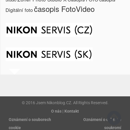
časopis FotoVideo
Digitální foto
© 2016 Jsem Nikonblog.CZ. All Rights Reserved.
O nás | Kontakt
Oznámení o souborech
Oznámení o ochraně
cookie
soukromí