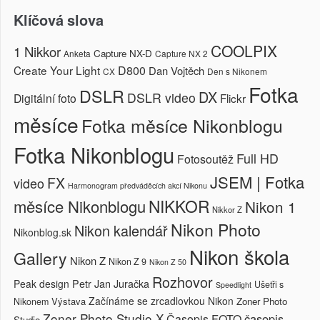
Klíčová slova
COOLPIX
1 Nikkor
Capture NX-D
Anketa
Capture NX 2
Create Your Light
D800
Dan Vojtěch
CX
Den s Nikonem
Fotka
DSLR
DX
DSLR video
Digitální foto
Flickr
měsíce
Fotka měsíce Nikonblogu
Fotka Nikonblogu
Full HD
Fotosoutěž
JSEM | Fotka
FX
video
Harmonogram předváděcích akcí Nikonu
NIKKOR
měsíce Nikonblogu
Nikon 1
Nikkor Z
Nikon Photo
Nikon kalendář
Nikonblog.sk
Nikon škola
Gallery
Nikon Z
Nikon Z 9
Nikon Z 50
Rozhovor
Petr Jan Juračka
Peak design
Ušetři s
Speedlight
Začínáme se zrcadlovkou Nikon
Výstava
Zoner Photo
Nikonem
Zoner Photo Studio X
časopis
Časopis FOTO
Studio