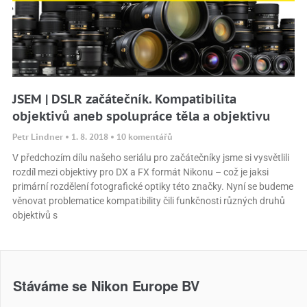
JSEM | DSLR začátečník. Kompatibilita
objektivů aneb spolupráce těla a objektivu
Petr Lindner
1. 8. 2018
10 komentářů
V předchozím dílu našeho seriálu pro začátečníky jsme si vysvětlili
rozdíl mezi objektivy pro DX a FX formát Nikonu – což je jaksi
primární rozdělení fotografické optiky této značky. Nyní se budeme
věnovat problematice kompatibility čili funkčnosti různých druhů
objektivů s
Stáváme se Nikon Europe BV