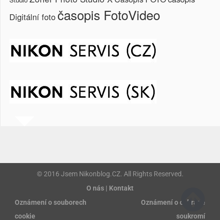
časopis FotoVideo
Digitální foto
© 2016 Jsem Nikonblog.CZ. All Rights Reserved.
O nás | Kontakt
Oznámení o souborech
Oznámení o ochraně
cookie
soukromí