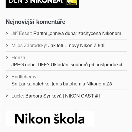
Nejnovější komentáře
Jiří Esser
:
Raritní „ohnivá duha“ zachycena Nikonem
Miloš Zábrodský
:
Jak fotí… nový Nikon Z 50II
Honza
:
JPEG nebo TIFF? Ukládání souborů při postprodukci
Endlicherovi
:
Srí Lanka nalehko: jen s batohem a Nikonem Z8
Lucie
:
Barbora Synková | NIKON CAST #11