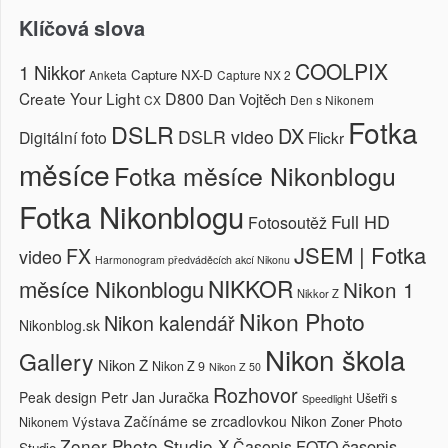
Klíčová slova
COOLPIX
1 Nikkor
Capture NX-D
Anketa
Capture NX 2
Create Your Light
D800
Dan Vojtěch
CX
Den s Nikonem
Fotka
DSLR
DX
DSLR video
Digitální foto
Flickr
měsíce
Fotka měsíce Nikonblogu
Fotka Nikonblogu
Full HD
Fotosoutěž
JSEM | Fotka
FX
video
Harmonogram předváděcích akcí Nikonu
NIKKOR
měsíce Nikonblogu
Nikon 1
Nikkor Z
Nikon Photo
Nikon kalendář
Nikonblog.sk
Nikon škola
Gallery
Nikon Z
Nikon Z 9
Nikon Z 50
Rozhovor
Petr Jan Juračka
Peak design
Ušetři s
Speedlight
Začínáme se zrcadlovkou Nikon
Výstava
Zoner Photo
Nikonem
Zoner Photo Studio X
časopis
Časopis FOTO
Studio