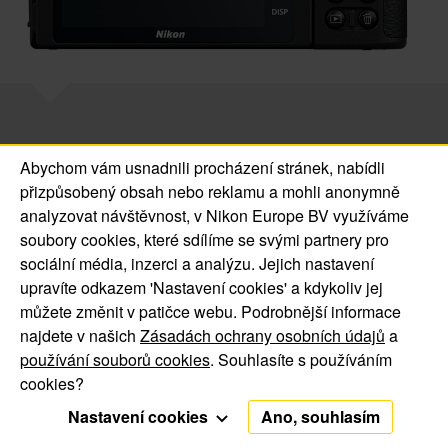
Abychom vám usnadnili procházení stránek, nabídli
přizpůsobený obsah nebo reklamu a mohli anonymně
© 2016 Jsem Nikonblog.CZ. All Rights Reserved.
analyzovat návštěvnost, v Nikon Europe BV využíváme
O nás | Kontakt
soubory cookies, které sdílíme se svými partnery pro
Oznámení o souborech
Oznámení o ochraně
sociální média, inzerci a analýzu. Jejich nastavení
upravíte odkazem 'Nastavení cookies' a kdykoliv jej
cookie
soukromí
můžete změnit v patičce webu. Podrobnější informace
najdete v našich
Zásadách ochrany osobních údajů
a
používání souborů cookies
. Souhlasíte s používáním
cookies?
Nastavení cookies
Ano, souhlasím
Funkční cookies