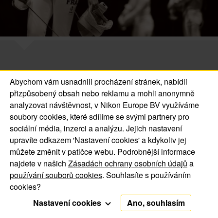
Abychom vám usnadnili procházení stránek, nabídli
přizpůsobený obsah nebo reklamu a mohli anonymně
© 2016 Jsem Nikonblog.CZ. All Rights Reserved.
analyzovat návštěvnost, v Nikon Europe BV využíváme
O nás | Kontakt
soubory cookies, které sdílíme se svými partnery pro
Oznámení o souborech
Oznámení o ochraně
sociální média, inzerci a analýzu. Jejich nastavení
upravíte odkazem 'Nastavení cookies' a kdykoliv jej
cookie
soukromí
můžete změnit v patičce webu. Podrobnější informace
najdete v našich
Zásadách ochrany osobních údajů
a
používání souborů cookies
. Souhlasíte s používáním
cookies?
Nastavení cookies
Ano, souhlasím
Funkční cookies