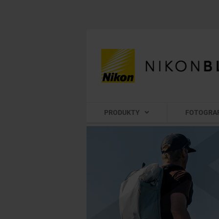
PRODUKTY
FOTOGRA