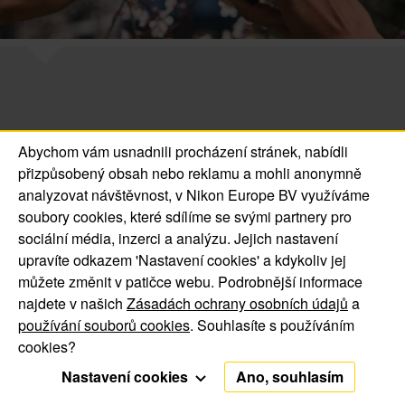
Abychom vám usnadnili procházení stránek, nabídli
© 2016 Jsem Nikonblog.CZ. All Rights Reserved.
přizpůsobený obsah nebo reklamu a mohli anonymně
O nás | Kontakt
analyzovat návštěvnost, v Nikon Europe BV využíváme
Oznámení o souborech
Oznámení o ochraně
soubory cookies, které sdílíme se svými partnery pro
cookie
soukromí
sociální média, inzerci a analýzu. Jejich nastavení
upravíte odkazem 'Nastavení cookies' a kdykoliv jej
můžete změnit v patičce webu. Podrobnější informace
najdete v našich
Zásadách ochrany osobních údajů
a
používání souborů cookies
. Souhlasíte s používáním
cookies?
Nastavení cookies
Ano, souhlasím
Funkční cookies