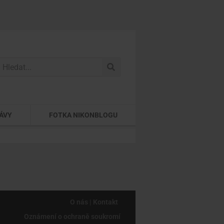
ÁVY
FOTKA NIKONBLOGU
O nás | Kontakt
Oznámení o ochraně soukromí