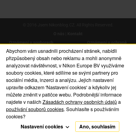
© 2016 Jsem Nikonblog.CZ. All Rights Reserved.
O nás | Kontakt
Oznámení o souborech
Oznámení o ochraně
Abychom vám usnadnili procházení stránek, nabídli
cookie
soukromí
přizpůsobený obsah nebo reklamu a mohli anonymně
analyzovat návštěvnost, v Nikon Europe BV využíváme
soubory cookies, které sdílíme se svými partnery pro
sociální média, inzerci a analýzu. Jejich nastavení
upravíte odkazem 'Nastavení cookies' a kdykoliv jej
můžete změnit v patičce webu. Podrobnější informace
najdete v našich
Zásadách ochrany osobních údajů
a
používání souborů cookies
. Souhlasíte s používáním
cookies?
Nastavení cookies
Ano, souhlasím
Funkční cookies