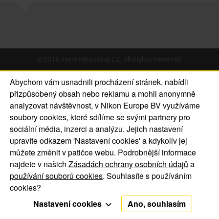
© 2016 Jsem Nikonblog.CZ. All Rights Reserved.
O nás | Kontakt
Abychom vám usnadnili procházení stránek, nabídli
Oznámení o souborech
Oznámení o ochraně
přizpůsobený obsah nebo reklamu a mohli anonymně
cookie
soukromí
analyzovat návštěvnost, v Nikon Europe BV využíváme
soubory cookies, které sdílíme se svými partnery pro
sociální média, inzerci a analýzu. Jejich nastavení
upravíte odkazem 'Nastavení cookies' a kdykoliv jej
můžete změnit v patičce webu. Podrobnější informace
najdete v našich
Zásadách ochrany osobních údajů
a
používání souborů cookies
. Souhlasíte s používáním
cookies?
Nastavení cookies
Ano, souhlasím
Funkční cookies