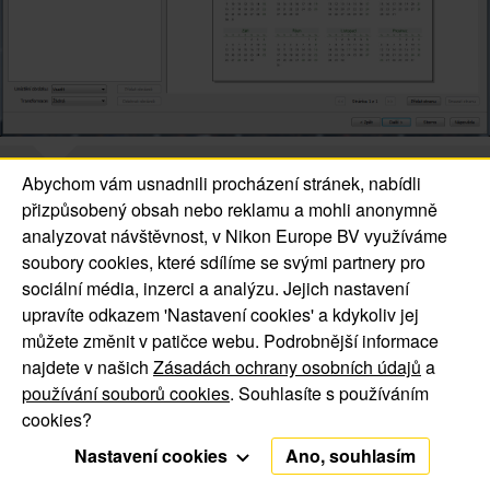
Abychom vám usnadnili procházení stránek, nabídli
přizpůsobený obsah nebo reklamu a mohli anonymně
analyzovat návštěvnost, v Nikon Europe BV využíváme
soubory cookies, které sdílíme se svými partnery pro
© 2016 Jsem Nikonblog.CZ. All Rights Reserved.
sociální média, inzerci a analýzu. Jejich nastavení
O nás | Kontakt
upravíte odkazem 'Nastavení cookies' a kdykoliv jej
Oznámení o souborech
Oznámení o ochraně
můžete změnit v patičce webu. Podrobnější informace
najdete v našich
Zásadách ochrany osobních údajů
a
cookie
soukromí
používání souborů cookies
. Souhlasíte s používáním
cookies?
Nastavení cookies
Ano, souhlasím
Funkční cookies