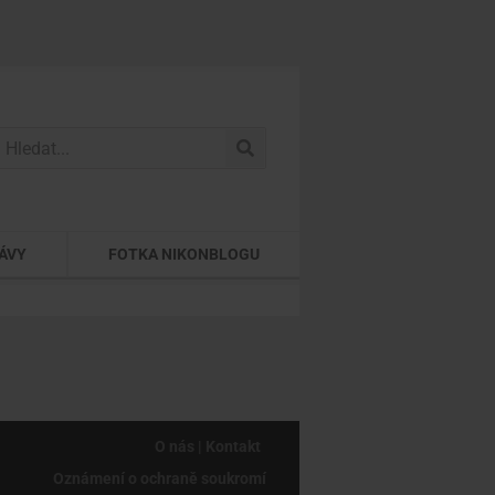
ÁVY
FOTKA NIKONBLOGU
O nás | Kontakt
Oznámení o ochraně soukromí