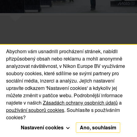
Abychom vám usnadnili procházení stránek, nabídli
© 2016 Jsem Nikonblog.CZ. All Rights Reserved.
přizpůsobený obsah nebo reklamu a mohli anonymně
O nás | Kontakt
analyzovat návštěvnost, v Nikon Europe BV využíváme
Oznámení o souborech
Oznámení o ochraně
soubory cookies, které sdílíme se svými partnery pro
cookie
soukromí
sociální média, inzerci a analýzu. Jejich nastavení
upravíte odkazem 'Nastavení cookies' a kdykoliv jej
můžete změnit v patičce webu. Podrobnější informace
najdete v našich
Zásadách ochrany osobních údajů
a
používání souborů cookies
. Souhlasíte s používáním
cookies?
Nastavení cookies
Ano, souhlasím
Funkční cookies